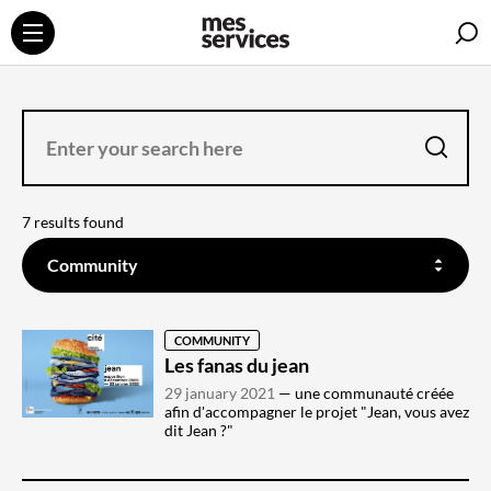
S
ENTER
YOUR
SEARCH
HERE
search
7 results found
FILTER
ON
Community
THE
CONTENT
YOU
WANT
TO
SEARCH
COMMUNITY
Les fanas du jean
29 january 2021
une communauté créée
afin d'accompagner le projet "Jean, vous avez
dit Jean ?"