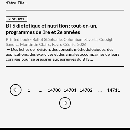
d'être. Elle...
RESOURCE
BTS diététique et nutrition : tout-en-un,
programmes de 1re et 2e années
Printed book - Ballot Stéphanie, Colombani Saveria, Cussigh
Sandra, Montintin Claire, Favro Cédric, 2026
Des fiches de révision, des conseils méthodologiques, des
applications, des exercices et des annales accompagnés de leurs
corrigés pour se préparer aux épreuves du BTS ...
1
…
14700
14701
14702
…
14711