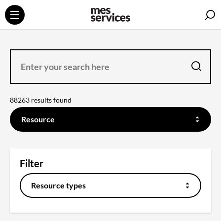
S
ENTER
YOUR
SEARCH
HERE
search
88263 results found
FILTER
ON
Resource
THE
CONTENT
YOU
WANT
TO
SEARCH
Filter
Resource types