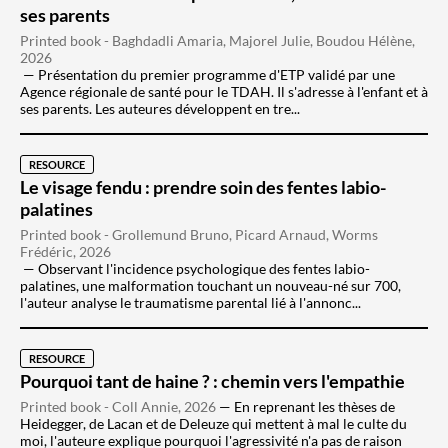
ses parents
Printed book - Baghdadli Amaria, Majorel Julie, Boudou Hélène,
2026
Présentation du premier programme d'ETP validé par une
Agence régionale de santé pour le TDAH. Il s'adresse à l'enfant et à
ses parents. Les auteures développent en tre...
RESOURCE
Le visage fendu : prendre soin des fentes labio-
palatines
Printed book - Grollemund Bruno, Picard Arnaud, Worms
Frédéric, 2026
Observant l'incidence psychologique des fentes labio-
palatines, une malformation touchant un nouveau-né sur 700,
l'auteur analyse le traumatisme parental lié à l'annonc...
RESOURCE
Pourquoi tant de haine ? : chemin vers l'empathie
Printed book - Coll Annie, 2026
En reprenant les thèses de
Heidegger, de Lacan et de Deleuze qui mettent à mal le culte du
moi, l'auteure explique pourquoi l'agressivité n'a pas de raison