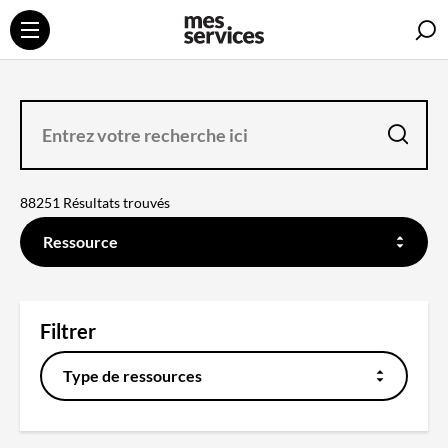
R
ENTREZ
VOTRE
RECHERCHE
ICI
la
recherche
88251 Résultats trouvés
FILTREZ
SUR
Ressource
QUEL
CONTENU
DOIT
SE
FAIRE
LA
RECHERCHE
Filtrer
Type de ressources