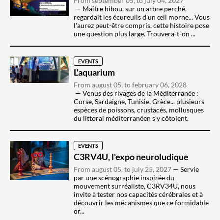
From september 05, to july 04, 2027
Maître hibou, sur un arbre perché,
regardait les écureuils d'un œil morne... Vous
l'aurez peut-être compris, cette histoire pose
une question plus large. Trouvera-t-on ...
EVENTS
L'aquarium
From august 05, to february 06, 2028
Venus des rivages de la Méditerranée :
Corse, Sardaigne, Tunisie, Grèce... plusieurs
espèces de poissons, crustacés, mollusques
du littoral méditerranéen s'y côtoient.
EVENTS
C3RV4U, l'expo neuroludique
From august 05, to july 25, 2027
Servie
par une scénographie inspirée du
mouvement surréaliste, C3RV34U, nous
invite à tester nos capacités cérébrales et à
découvrir les mécanismes que ce formidable
or...