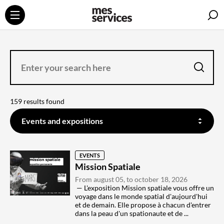
S
ENTER
YOUR
SEARCH
HERE
search
159 results found
FILTER
ON
Events and expositions
THE
CONTENT
YOU
WANT
TO
SEARCH
EVENTS
Mission Spatiale
From august 05, to october 18, 2026
L'exposition Mission spatiale vous offre un
voyage dans le monde spatial d'aujourd'hui
et de demain. Elle propose à chacun d'entrer
dans la peau d'un spationaute et de ...