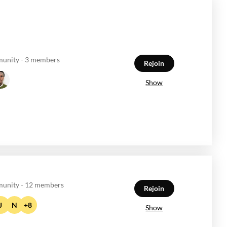
unity - 3 members
Rejoin
Show
unity - 12 members
Rejoin
J
N
+8
Show