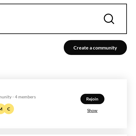
Create a community
unity - 4 members
Rejoin
M
C
Show