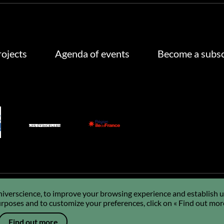
rojects
Agenda of events
Become a subsc
Universcience, to improve your browsing experience and establish us
poses and to customize your preferences, click on « Find out mor
GDPR
Using cookies
Sitemap
Q&A
FR
Find out more