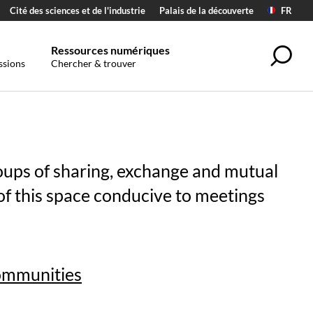
Cité des sciences et de l'industrie
Palais de la découverte
FR
Ressources numériques
Sea
ssions
Chercher & trouver
ups of sharing, exchange and mutual
of this space conducive to meetings
ommunities