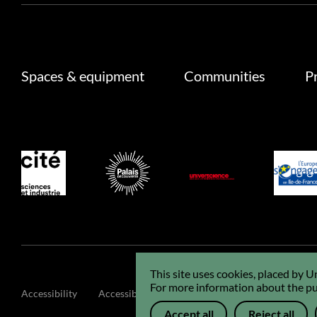
Spaces & equipment
Communities
P
This site uses cookies, placed by 
For more information about the pur
Accessibility
Accessibility : non-compliant
GCU
Legals
Accept all
Reject all