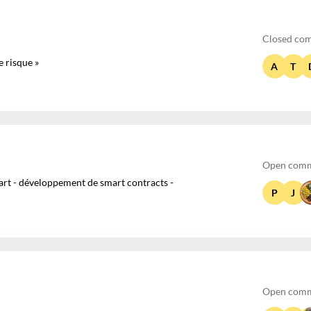
Closed co
e risque »
A
T
Open comm
l'art - développement de smart contracts -
P
J
Open comm