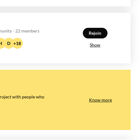
unity - 22 members
Rejoin
H
D
+18
Show
Need an opinion, some advice?
project with people who
Take advantage of this space conducive to meetin
Know more
other members of the community having the same a