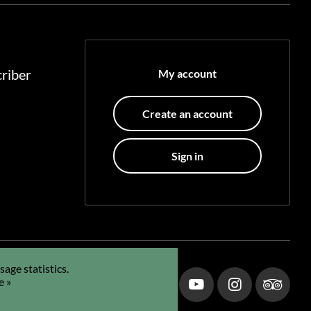
riber
My account
Create an account
Sign in
age statistics.
e »