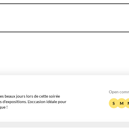
Open comm
es beaux jours lors de cette soirée
s d'expositions. L'occasion idéale pour
S
M
que !