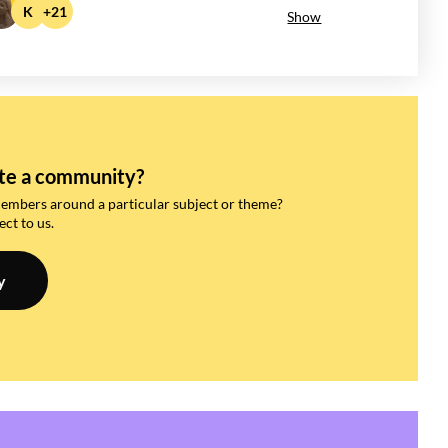
K
+21
Show
ate a community?
members around a particular subject or theme?
ct to us.
y