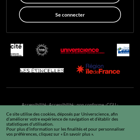
Se connecter
Accessibilité
Accessibilité : non conforme
CGU
Ce site utilise des cookies, déposés par Universcience, afin
Mentions légales
RGPD
Utilisation des cookies
Plan du site
d'améliorer votre expérience de navigation et d'établir des
FAQ
EN
statistiques d'utilisation.
Pour plus d’information sur les finalités et pour personnaliser
vos préférences, cliquez sur « En savoir plus ».