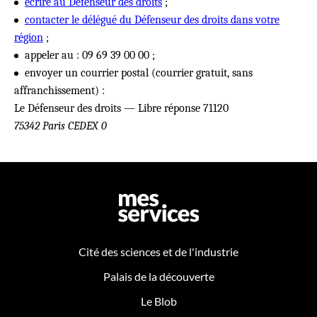
écrire au Défenseur des droits
;
contacter le délégué du Défenseur des droits dans votre
région
;
appeler au : 09 69 39 00 00 ;
envoyer un courrier postal (courrier gratuit, sans
affranchissement) :
Le Défenseur des droits — Libre réponse 71120
75342 Paris CEDEX 0
Cité des sciences et de l'industrie
Palais de la découverte
Le Blob