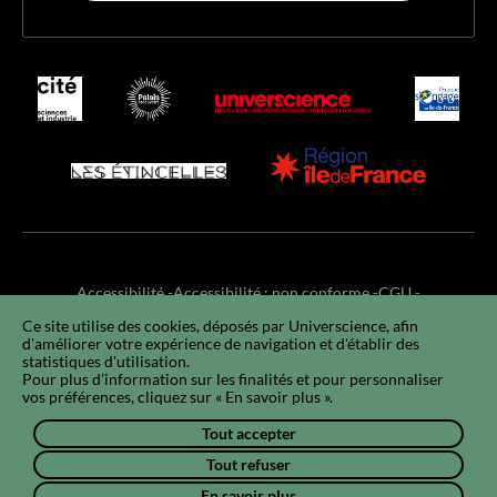
Accessibilité
Accessibilité : non conforme
CGU
Ce site utilise des cookies, déposés par Universcience, afin
Mentions légales
RGPD
Utilisation des cookies
Plan du site
d'améliorer votre expérience de navigation et d'établir des
FAQ
EN
statistiques d'utilisation.
Pour plus d’information sur les finalités et pour personnaliser
vos préférences, cliquez sur « En savoir plus ».
Tout accepter
Tout refuser
En savoir plus