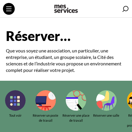
R
Réserver…
Que vous soyez une association, un particulier, une
entreprise, un étudiant, un groupe scolaire, la Cité des
sciences et de l’industrie vous propose un environnement
complet pour réaliser votre projet.
Tout voir
Réserver un poste
Réserver une place
Réserver une salle
Ré
de travail
de travail
pro