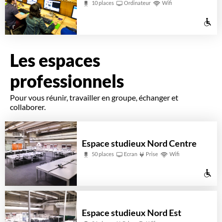
10 places
Ordinateur
Wifi
mo
Ac
ré
au
pe
Les espaces
à
professionnels
mo
Pour vous réunir, travailler en groupe, échanger et
ré
collaborer.
Espace studieux Nord Centre
50 places
Ecran
Prise
Wifi
Ac
au
pe
Espace studieux Nord Est
à