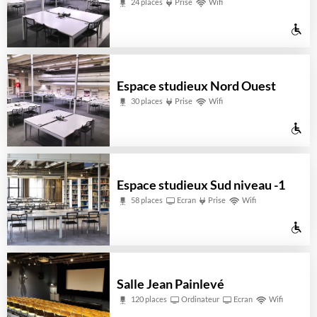
24 places
Prise
Wifi
mo
Ac
ré
au
pe
Espace studieux Nord Ouest
à
30 places
Prise
Wifi
mo
Ac
ré
au
pe
Espace studieux Sud niveau -1
à
58 places
Ecran
Prise
Wifi
mo
Ac
ré
au
pe
Salle Jean Painlevé
à
120 places
Ordinateur
Ecran
Wifi
mo