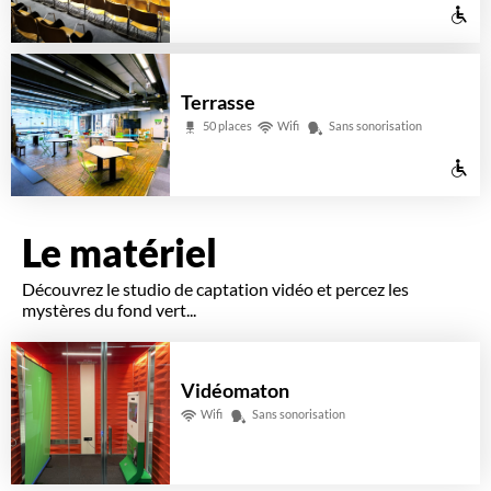
Ac
ré
au
pe
Terrasse
à
50 places
Wifi
Sans sonorisation
mo
Ac
ré
au
pe
Le matériel
à
Découvrez le studio de captation vidéo et percez les
mo
mystères du fond vert...
ré
Vidéomaton
Wifi
Sans sonorisation