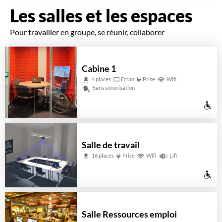
pe
Les salles et les espaces
à
Pour travailler en groupe, se réunir, collaborer
mo
ré
Cabine 1
4 places
Ecran
Prise
Wifi
Sans sonorisation
Ac
au
pe
Salle de travail
à
16 places
Prise
Wifi
Lifi
mo
Ac
ré
au
pe
Salle Ressources emploi
à