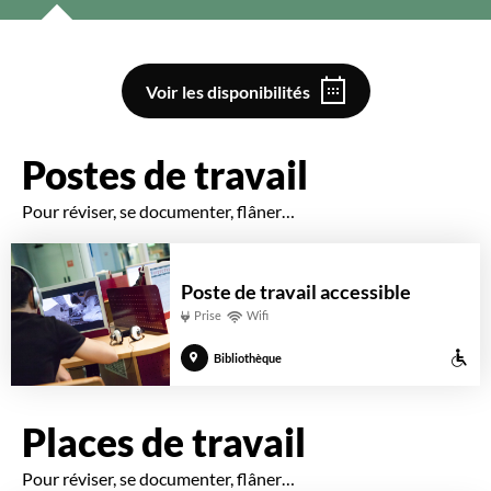
Voir les disponibilités
Postes de travail
Pour réviser, se documenter, flâner…
Poste de travail accessible
Prise
Wifi
Ac
Bibliothèque
au
pe
Places de travail
à
Pour réviser, se documenter, flâner…