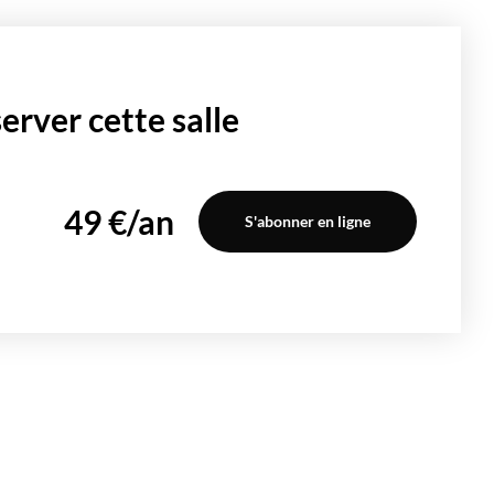
rver cette salle
49 €/an
S'abonner en ligne