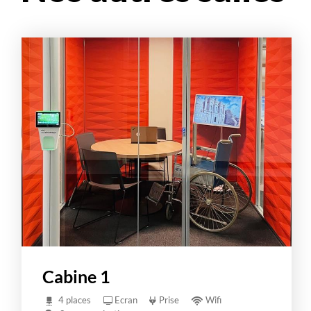
Cabine 1
4 places
Ecran
Prise
Wifi