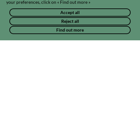
your preferences, click on « Find out more »
Accept all
Reject all
Find out more
Chat & news
Projects & pathways
Photos & vide
Nawfel BERAICH
N
11 months ago.
Bonjour
Est-ce que cette communauté est toujours d'actualité ?
Support