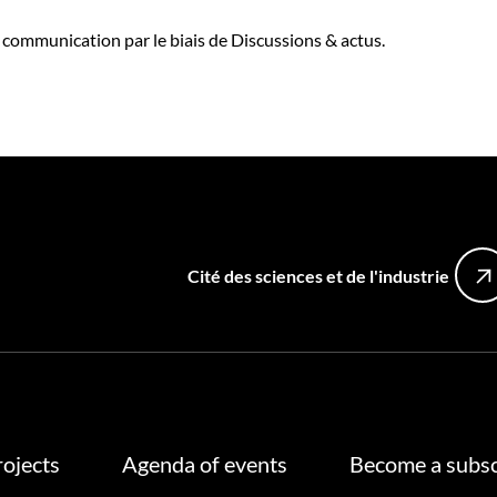
e communication par le biais de Discussions & actus.
Cité des sciences et de l'industrie
rojects
Agenda of events
Become a subsc