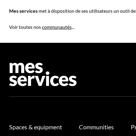
Mes services
met à disposition de ses utilisateurs un outil d
Voir toutes nos
communautés
...
Spaces & equipment
Communities
P