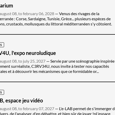
uarium
ugust 08, to february 06, 2028
Venus des rivages de la
rranée : Corse, Sardaigne, Tunisie, Grèce... plusieurs espèces de
ns, crustacés, mollusques du littoral méditerranéen s'y côtoient.
S
4U, l'expo neuroludique
ugust 08, to july 25, 2027
Servie par une scénographie inspirée
ent surréaliste, C3RV34U, nous invite à tester nos capacités
ales et à découvrir les mécanismes que ce formidable or...
S
B, espace jeu vidéo
ugust 08, to february 07, 2027
L'e-LAB permet de s'immerger 
ivers, de l'analyser, d'en débattre, et bien sûr de jouer !nL'espace