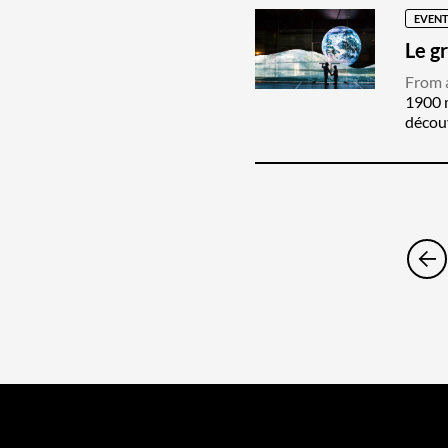
EVENT
Le gr
From 
1900 m
découv