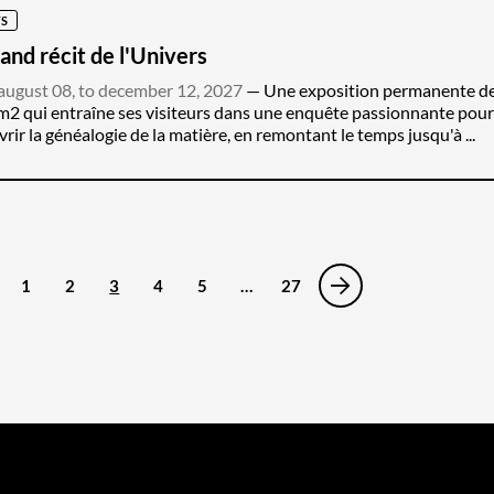
S
and récit de l'Univers
august 08, to december 12, 2027
Une exposition permanente d
2 qui entraîne ses visiteurs dans une enquête passionnante pour
rir la généalogie de la matière, en remontant le temps jusqu'à ...
1
2
3
4
5
…
27