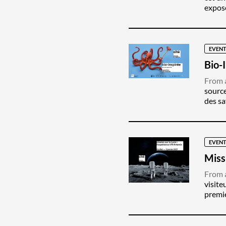
expose
EVENT
Bio-
From a
source
des sa
EVENT
Miss
From a
visite
premie