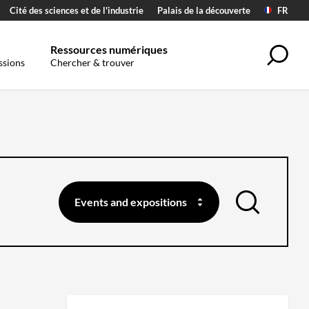
Cité des sciences et de l'industrie
Palais de la découverte
FR
Ressources numériques
Sea
ssions
Chercher & trouver
Events and expositions
search