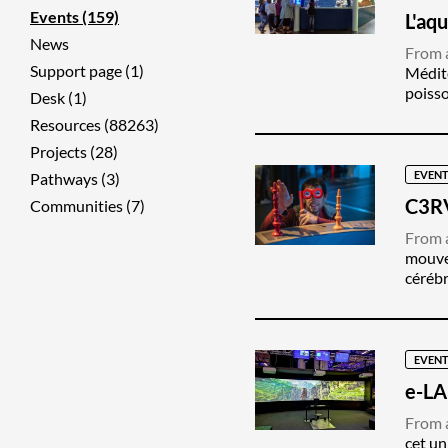
Events (159)
L'aq
News
From a
Support page (1)
Médite
poisso
Desk (1)
Resources (88263)
Projects (28)
EVENT
Pathways (3)
C3RV
Communities (7)
From a
mouvem
cérébr
EVENT
e-LA
From a
cet un