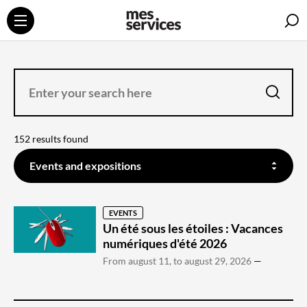
S
ENTER
YOUR
SEARCH
HERE
search
152 results found
FILTER
ON
Events and expositions
THE
CONTENT
YOU
WANT
TO
SEARCH
EVENTS
Un été sous les étoiles : Vacances
numériques d'été 2026
From august 11, to august 29, 2026