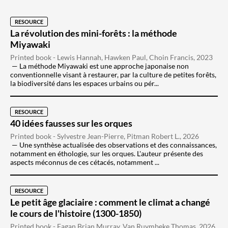
RESOURCE
La révolution des mini-forêts : la méthode
Miyawaki
Printed book - Lewis Hannah, Hawken Paul, Choin Francis, 2023
La méthode Miyawaki est une approche japonaise non
conventionnelle visant à restaurer, par la culture de petites forêts,
la biodiversité dans les espaces urbains ou pér...
RESOURCE
40 idées fausses sur les orques
Printed book - Sylvestre Jean-Pierre, Pitman Robert L., 2026
Une synthèse actualisée des observations et des connaissances,
notamment en éthologie, sur les orques. L'auteur présente des
aspects méconnus de ces cétacés, notamment ...
RESOURCE
Le petit âge glaciaire : comment le climat a changé
le cours de l'histoire (1300-1850)
Printed book - Fagan Brian Murray, Van Ruymbeke Thomas, 2026