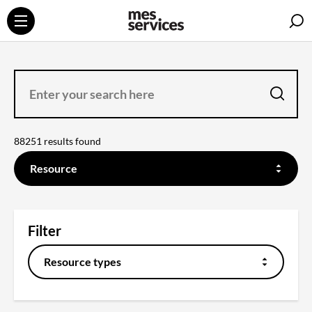
S
ENTER
YOUR
SEARCH
HERE
search
88251 results found
FILTER
ON
Resource
THE
CONTENT
YOU
WANT
TO
SEARCH
Filter
Resource types