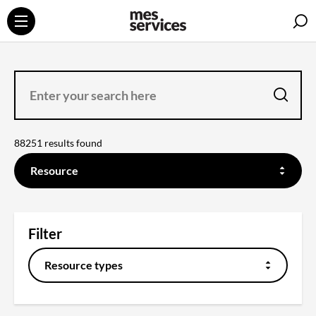
S
ENTER
YOUR
SEARCH
HERE
search
88251 results found
FILTER
ON
Resource
THE
CONTENT
YOU
WANT
TO
SEARCH
Filter
Resource types