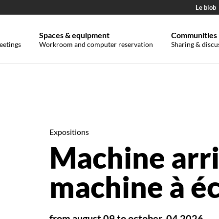
Le blob
Spaces & equipment
Communities
eetings
Workroom and computer reservation
Sharing & discu
Expositions
Machine arri
machine à éc
from august 09 to october, 04 2026