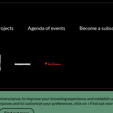
rojects
Agenda of events
Become a subsc
Universcience, to improve your browsing experience and establish us
poses and to customize your preferences, click on « Find out mor
GDPR
Using cookies
Sitemap
Q&A
FR
Find out more