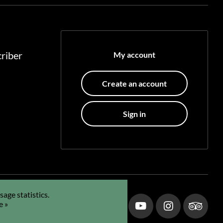
riber
My account
Create an account
Sign in
age statistics.
e »