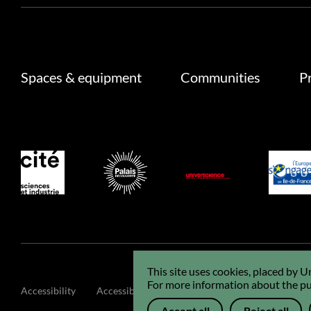
Spaces & equipment
Communities
P
This site uses cookies, placed by 
For more information about the pur
Accessibility
Accessibility : non-compliant
GCU
Legals
Accept all
Reject all