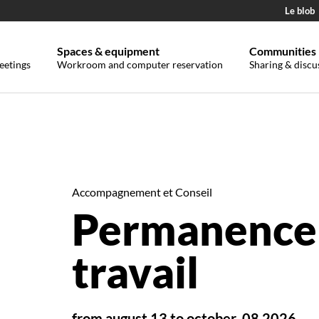
Le blob
Spaces & equipment
Communities
eetings
Workroom and computer reservation
Sharing & discu
Accompagnement et Conseil
Permanence 
travail
from august 13 to october, 08 2026