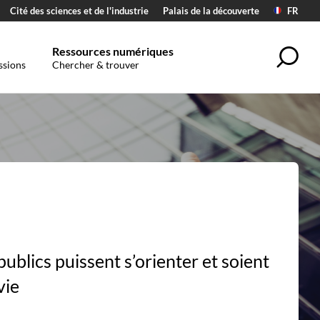
Cité des sciences et de l'industrie
Palais de la découverte
FR
Ressources numériques
Sea
ssions
Chercher & trouver
publics puissent s’orienter et soient
vie