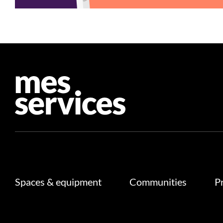
Spaces & equipment
Communities
P