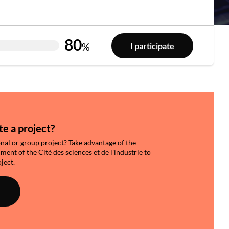
80
%
I participate
e a project?
onal or group project? Take advantage of the
nt of the Cité des sciences et de l'industrie to
ject.