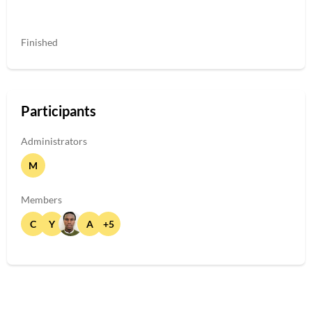
Finished
Participants
Administrators
M
Members
C
Y
A
+5