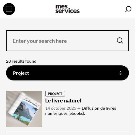
S
ENTER
YOUR
SEARCH
HERE
search
28 results found
FILTER
ON
Project
THE
CONTENT
YOU
WANT
TO
SEARCH
PROJECT
Le livre naturel
14 october 2025
Diffusion de livres
numériques (ebooks).