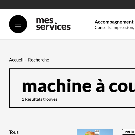
Accompagnement
Conseils, impression,
Accueil
Recherche
ENTREZ
VOTRE
RECHERCHE
ICI
FILTREZ
SUR
QUEL
1 Résultats trouvés
CONTENU
DOIT
SE
FAIRE
LA
RECHERCHE
Tous
PROJE