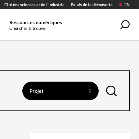
Cité des sciences et de l'industrie
Palais de la découverte
EN
Ressources numériques
Rec
Chercher & trouver
Projet
la
recherche