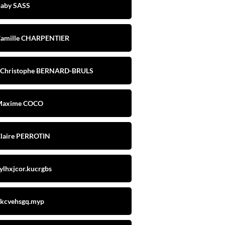
aby SASS
amille CHARPENTIER
Christophe BERNARD-BRULS
Maxime COCO
laire PERROTIN
ylhxjcor.kucrgbs
kcvehsgq.myp