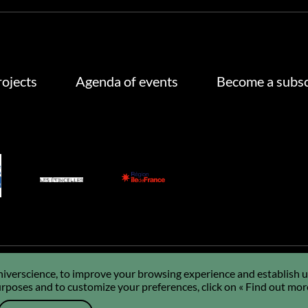
rojects
Agenda of events
Become a subsc
Universcience, to improve your browsing experience and establish us
poses and to customize your preferences, click on « Find out mor
GDPR
Using cookies
Sitemap
Q&A
FR