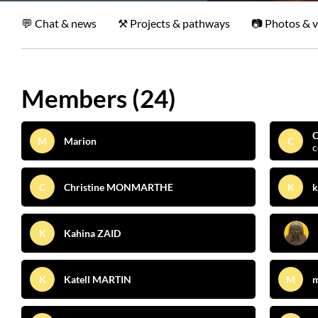
Chat & news
Projects & pathways
Photos & v
Members (24)
C
M
Marion
C
c
C
Christine MONMARTHE
K
k
K
Kahina ZAID
K
Katell MARTIN
M
m