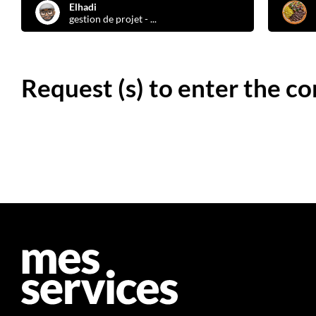
Elhadi
gestion de projet - ...
Request (s) to enter the c