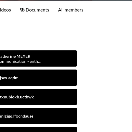
ideos
Documents
All members
atherine MEYER
ommunication - enth...
jsex.aqdm
txnubiokh.ucthwk
nlzigq.lfxcndause