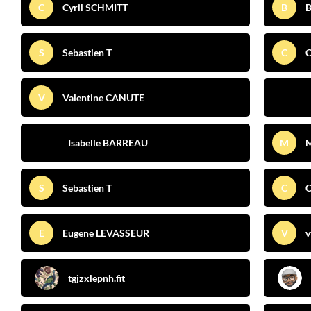
C
Cyril SCHMITT
B
B
S
Sebastien T
C
C
V
Valentine CANUTE
Isabelle BARREAU
M
S
Sebastien T
C
C
E
Eugene LEVASSEUR
V
v
tgjzxlepnh.fit