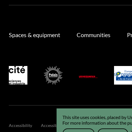
Spaces & equipment
Communities
P
This site uses cookies, placed by 
For more information about the pur
Accessibility
Accessibility : non-compliant
GCU
Legals