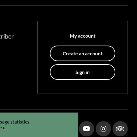
riber
My account
Create an account
Sign in
age statistics.
e »