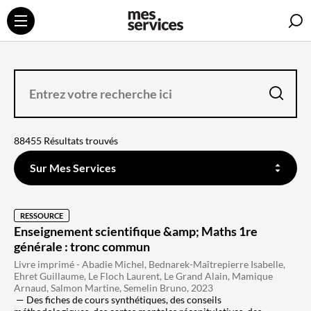
R
ENTREZ
VOTRE
RECHERCHE
ICI
la
recherche
88455 Résultats trouvés
FILTREZ
SUR
Sur Mes Services
QUEL
CONTENU
DOIT
SE
FAIRE
LA
RESSOURCE
RECHERCHE
Enseignement scientifique &amp; Maths 1re
générale : tronc commun
Livre imprimé - Abadie Michel, Bednarek-Maîtrepierre Isabelle,
Ehret Guillaume, Le Floch Laurent, Le Grand Alain, Mamique
Arnaud, Salmon Martine, Semelin Bruno, 2023
Des fiches de cours synthétiques, des conseils