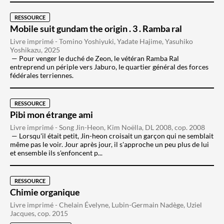
RESSOURCE
Mobile suit gundam the origin . 3 . Ramba ral
Livre imprimé - Tomino Yoshiyuki, Yadate Hajime, Yasuhiko
Yoshikazu, 2025
Pour venger le duché de Zeon, le vétéran Ramba Ral
entreprend un périple vers Jaburo, le quartier général des forces
fédérales terriennes.
RESSOURCE
Pibi mon étrange ami
Livre imprimé - Song Jin-Heon, Kim Noëlla, DL 2008, cop. 2008
Lorsqu'il était petit, Jin-heon croisait un garçon qui ne semblait
même pas le voir. Jour après jour, il s'approche un peu plus de lui
et ensemble ils s'enfoncent p...
RESSOURCE
Chimie organique
Livre imprimé - Chelain Évelyne, Lubin-Germain Nadège, Uziel
Jacques, cop. 2015