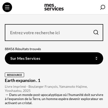
R
ENTREZ
VOTRE
RECHERCHE
ICI
la
recherche
88456 Résultats trouvés
FILTREZ
SUR
Sur Mes Services
QUEL
CONTENU
DOIT
SE
FAIRE
LA
RESSOURCE
RECHERCHE
Earth expansion . 1
Livre imprimé - Boulanger François, Yamamoto Hajime,
Yosshaatsu, 2025
Dans un monde post-apocalyptique où l'humanité doit survivre
à l'expansion de la Terre, un homme espère devenir explorateur en
activant un cristal.