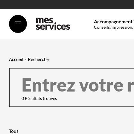
Accompagnement
Conseils, impression,
Accueil
Recherche
ENTREZ
VOTRE
RECHERCHE
ICI
FILTREZ
SUR
QUEL
0 Résultats trouvés
CONTENU
DOIT
SE
FAIRE
LA
RECHERCHE
Tous