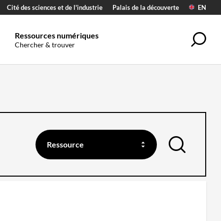
Cité des sciences et de l'industrie
Palais de la découverte
EN
Ressources numériques
Rec
Chercher & trouver
Ressource
la
recherche