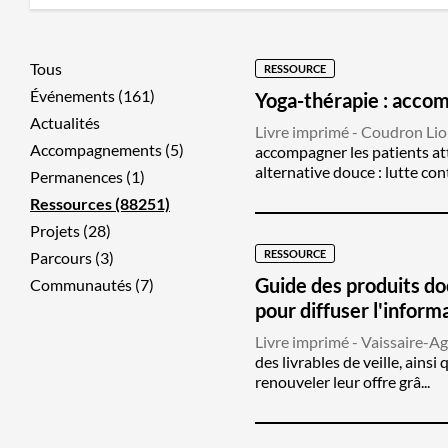
Tous
RESSOURCE
Événements (161)
Yoga-thérapie : accom
Actualités
Livre imprimé - Coudron Lion
Accompagnements (5)
accompagner les patients at
alternative douce : lutte contr
Permanences (1)
Ressources (88251)
Projets (28)
RESSOURCE
Parcours (3)
Guide des produits doc
Communautés (7)
pour diffuser l'inform
Livre imprimé - Vaissaire-Ag
des livrables de veille, ains
renouveler leur offre grâ...