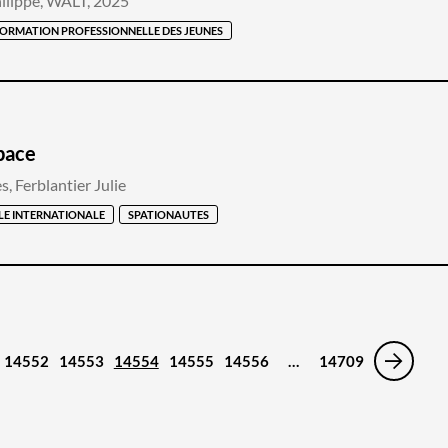
ilippe, WALT, 2025
ORMATION PROFESSIONNELLE DES JEUNES
space
, Ferblantier Julie
LE INTERNATIONALE
SPATIONAUTES
14552
14553
14554
14555
14556
…
14709