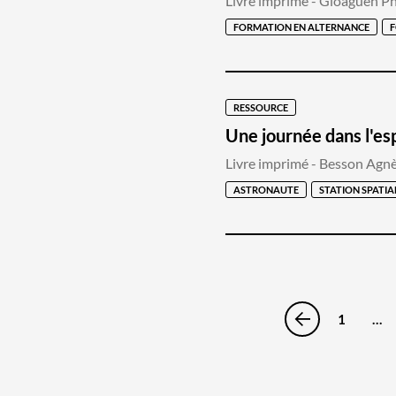
Livre imprimé - Gloaguen Ph
FORMATION EN ALTERNANCE
F
RESSOURCE
Une journée dans l'e
Livre imprimé - Besson Agnès
ASTRONAUTE
STATION SPATIA
1
…