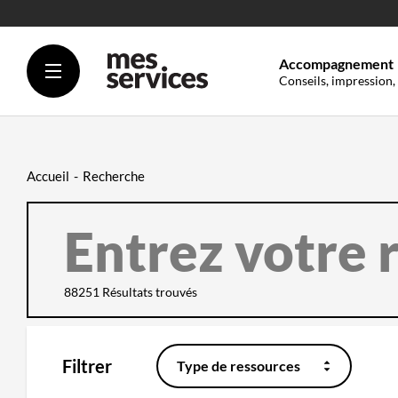
Accompagnement
Conseils, impression,
Accueil
Recherche
ENTREZ
VOTRE
RECHERCHE
ICI
FILTREZ
SUR
QUEL
88251 Résultats trouvés
CONTENU
DOIT
SE
FAIRE
LA
RECHERCHE
Filtrer
Type de ressources