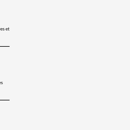
es et
es