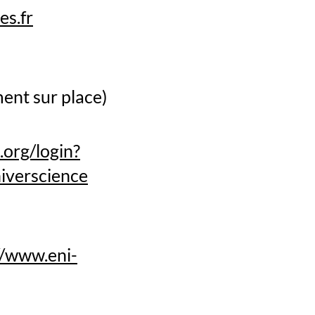
es.fr
ent sur place)
.org/login?
niverscience
//www.eni-