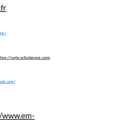
fr
org/
https://univ.scholarvox.com
clc.org/
://www.em-