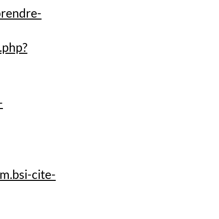
prendre-
g.php?
-
.bsi-cite-