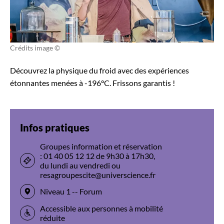
Crédits image ©
Découvrez la physique du froid avec des expériences
étonnantes menées à -196°C. Frissons garantis !
Infos pratiques
Groupes information et réservation
: 01 40 05 12 12 de 9h30 à 17h30,
du lundi au vendredi ou
resagroupescite@universcience.fr
Niveau 1 -- Forum
Accessible aux personnes à mobilité
réduite