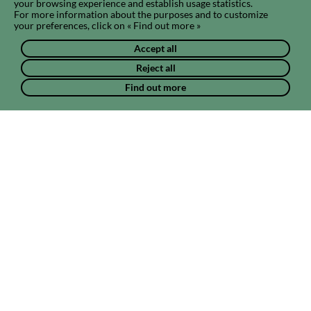
your browsing experience and establish usage statistics.
For more information about the purposes and to customize
your preferences, click on « Find out more »
Accept all
Reject all
Find out more
Chat & news
Projects & pathways
Photos & vide
Projects
No project is linked to this community at the moment.
Linked pathways