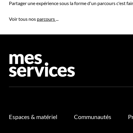
Partager une expérience sous la forme d'un parcours c'est fair
Voir tous nos
parcours
...
Espaces & matériel
Communautés
P