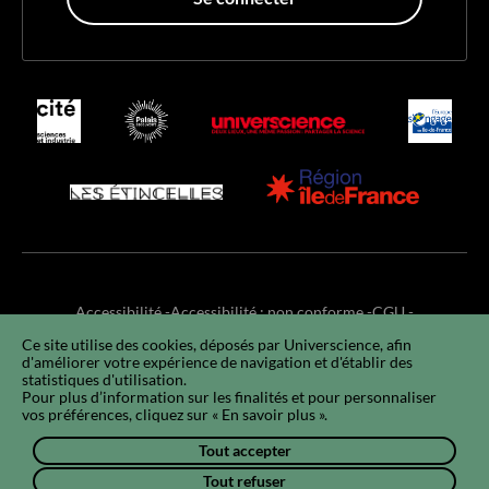
Accessibilité
Accessibilité : non conforme
CGU
Ce site utilise des cookies, déposés par Universcience, afin
Mentions légales
RGPD
Utilisation des cookies
Plan du site
d'améliorer votre expérience de navigation et d'établir des
FAQ
EN
statistiques d'utilisation.
Pour plus d’information sur les finalités et pour personnaliser
vos préférences, cliquez sur « En savoir plus ».
Tout accepter
Tout refuser