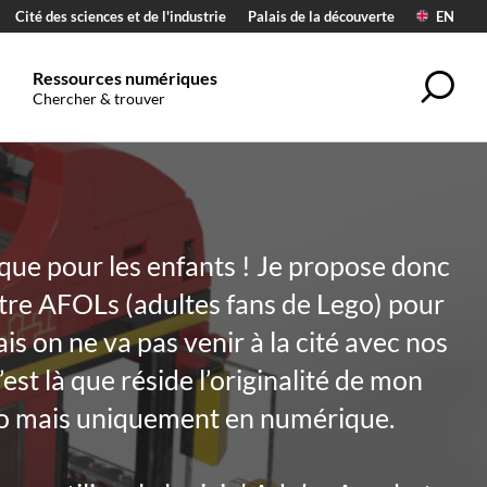
Cité des sciences et de l'industrie
Palais de la découverte
EN
Ressources numériques
Rec
Chercher & trouver
 que pour les enfants ! Je propose donc
tre AFOLs (adultes fans de Lego) pour
ais on ne va pas venir à la cité avec nos
’est là que réside l’originalité de mon
ego mais uniquement en numérique.