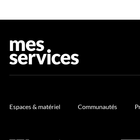
Espaces & matériel
Communautés
P