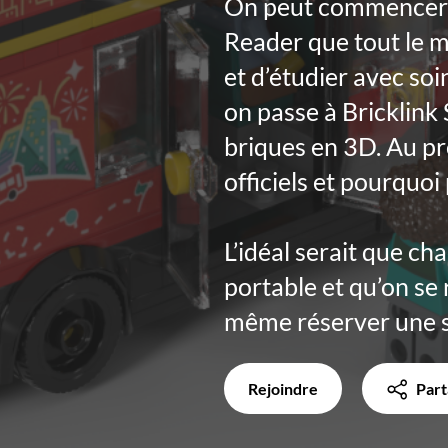
On peut commencer pa
Reader que tout le m
et d’étudier avec soi
on passe à Bricklink 
briques en 3D. Au p
officiels et pourquoi
L’idéal serait que c
portable et qu’on se 
même réserver une sa
Rejoindre
Part