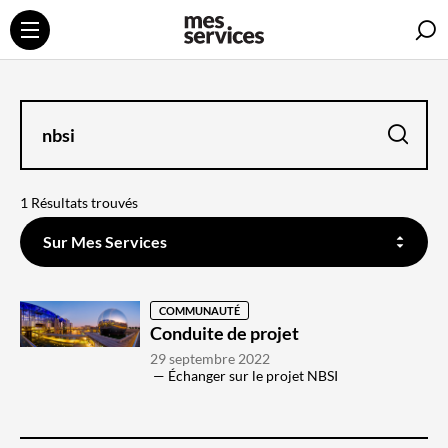
R
ENTREZ
VOTRE
RECHERCHE
ICI
la
recherche
1 Résultats trouvés
FILTREZ
SUR
Sur Mes Services
QUEL
CONTENU
DOIT
SE
FAIRE
LA
COMMUNAUTÉ
RECHERCHE
Conduite de projet
29 septembre 2022
Échanger sur le projet NBSI